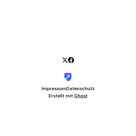
oder Gang, und merken erst an Bord, dass sie im lautesten
Bereich des Flugzeugs sitzen, nah
Impressum
Datenschutz
Erstellt mit
Ghost