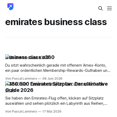
emirates business class
Business class a380
Du sitzt wahrscheinlich gerade mit offenem Amex-Konto,
ein paar ordentlichen Membership-Rewards-Guthaben und
einer sehr konkreten Frage vor dem Bildschirm: Wie komme
Von Pascal Lammers
08 Juni 2026
ich endlich in die Business Class im A380, ohne blind Punkte
A380 800 Emirates Sitzplan: Der ultimative
zu verbrennen? Genau da trennt sich Träumerei von
Guide 2026
Strategie. Viele Artikel erzählen dir, wie schön
Sie haben den Emirates-Flug offen, klicken auf Sitzplatz
auswählen und sehen plötzlich ein Labyrinth aus Reihen,
Symbolen und Decks. Genau an diesem Punkt machen viele
Von Pascal Lammers
17 Mai 2026
den gleichen Fehler. Sie wählen nach Bauchgefühl, Fenster