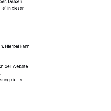
ber. Dessen
e“ in dieser
n. Hierbei kann
ch der Website
.
ssung dieser