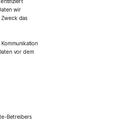
ntifiziert
Daten wir
m Zweck das
er Kommunikation
 Daten vor dem
te-Betreibers