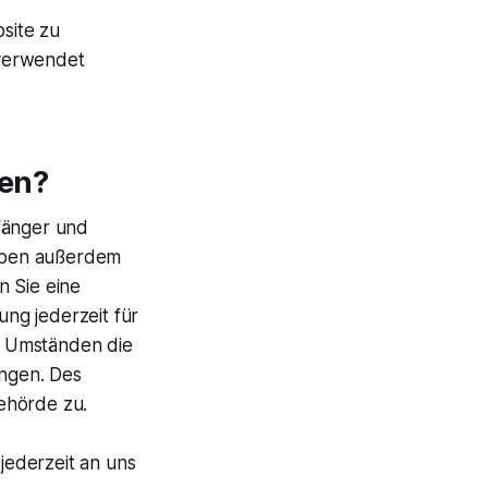
bsite zu
 verwendet
ten?
fänger und
aben außerdem
n Sie eine
ung jederzeit für
n Umständen die
ngen. Des
ehörde zu.
jederzeit an uns