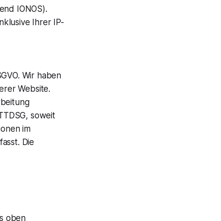
gend IONOS).
klusive Ihrer IP-
DSGVO. Wir haben
serer Website.
rbeitung
1 TTDSG, soweit
ionen im
asst. Die
es oben