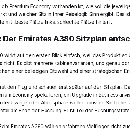
, ob Premium Economy vorhanden ist, wie voll die jeweilig
rkt und welcher Sitz in Ihrer Reiselogik Sinn ergibt. Das i
ste mit „beste Plätze links, schlechte Plätze hinten“.
: Der Emirates A380 Sitzplan entsc
 wirkt auf den ersten Blick einfach, weil das Produkt so b
 es nicht. Es gibt mehrere Kabinenvarianten, und genau dor
hen einer beliebigen Sitzwahl und einer strategischen En
st den Flug und schauen erst später auf den Sitzplan. Das 
mium Economy spekulieren, ein Upgrade in Business anvis
rdeck wegen der Atmosphäre wollen, müssen Sie früher 
 Detail am Ende der Buchung. Er ist Teil der Buchungsstrate
eim Emirates A380 wählen erfahrene Vielflieger nicht zuer