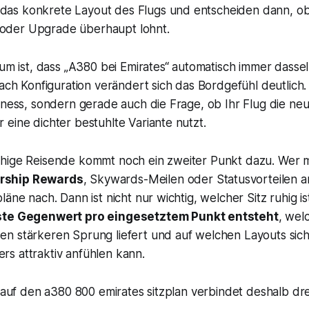
das konkrete Layout des Flugs und entscheiden dann, ob s
 oder Upgrade überhaupt lohnt.
tum ist, dass „A380 bei Emirates“ automatisch immer dass
nach Konfiguration verändert sich das Bordgefühl deutlich. 
siness, sondern gerade auch die Frage, ob Ihr Flug die n
eine dichter bestuhlte Variante nutzt.
hige Reisende kommt noch ein zweiter Punkt dazu. Wer 
rship Rewards
, Skywards-Meilen oder Statusvorteilen a
äne nach. Dann ist nicht nur wichtig, welcher Sitz ruhig ist
ste Gegenwert pro eingesetztem Punkt entsteht
, wel
n stärkeren Sprung liefert und auf welchen Layouts sich
s attraktiv anfühlen kann.
k auf den a380 800 emirates sitzplan verbindet deshalb dr