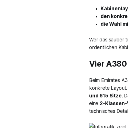
Kabinenlay
den konkre
die Wahl m
Wer das sauber tr
ordentlichen Kab
Vier A380
Beim Emirates A3
konkrete Layout. 
und 615 Sitze
. 
eine
2-Klassen-
technisches Detai