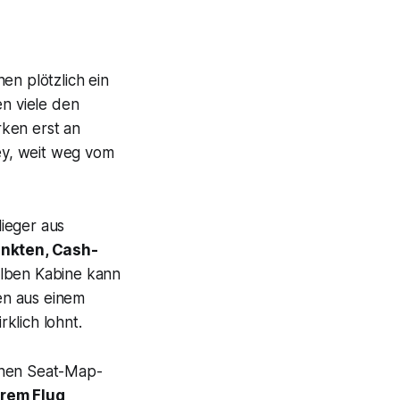
en plötzlich ein
n viele den
rken erst an
ley, weit weg vom
lieger aus
nkten, Cash-
selben Kabine kann
gen aus einem
klich lohnt.
chen Seat-Map-
rem Flug