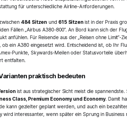
 zwischen
484 Sitzen
und
615 Sitzen
ist in der Praxis g
eiden Fällen „Airbus A380-800“. An Bord kann sich der Flu
kt anfühlen. Für Reisende aus der „Reisen ohne Limit“-Zi
, ob ein A380 eingesetzt wird. Entscheidend ist, ob Ihr Fl
 Amex-Punkte, Skywards-Meilen oder Statusvorteile überh
 entfalten.
 Varianten praktisch bedeuten
ersion
ist aus strategischer Sicht meist die spannendste.
usiness Class, Premium Economy und Economy
. Damit h
de kann gezielter geplant werden, und auch ein bezahltes
ird interessanter, wenn später ein Sprung in Business rea