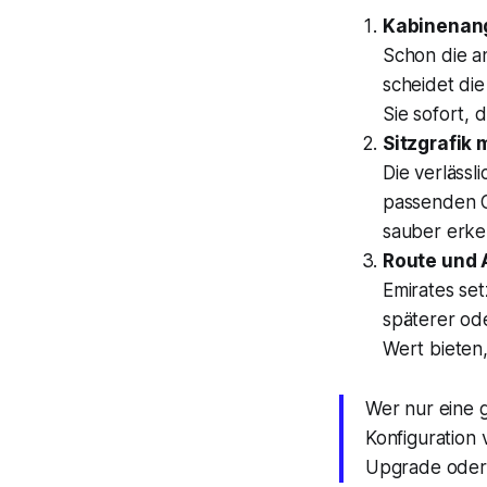
Kabinenang
Schon die a
scheidet di
Sie sofort, 
Sitzgrafik
Die verlässl
passenden G
sauber erke
Route und 
Emirates set
späterer od
Wert bieten
Wer nur eine 
Konfiguration 
Upgrade oder e