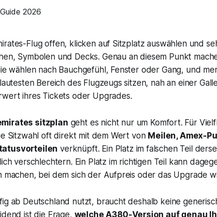
rates-Flug offen, klicken auf Sitzplatz auswählen und seh
ihen, Symbolen und Decks. Genau an diesem Punkt mache
 Sie wählen nach Bauchgefühl, Fenster oder Gang, und me
 lautesten Bereich des Flugzeugs sitzen, nah an einer Gal
rwert ihres Tickets oder Upgrades.
mirates sitzplan
geht es nicht nur um Komfort. Für Vielf
ie Sitzwahl oft direkt mit dem Wert von
Meilen, Amex-Pu
tatusvorteilen
verknüpft. Ein Platz im falschen Teil der
lich verschlechtern. Ein Platz im richtigen Teil kann dage
n machen, bei dem sich der Aufpreis oder das Upgrade wir
fig ab Deutschland nutzt, braucht deshalb keine generis
idend ist die Frage,
welche A380-Version auf genau Ih