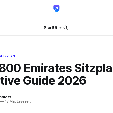
Start
Über
SITZPLAN
800 Emirates Sitzpla
ative Guide 2026
mmers
—
13 Min. Lesezeit