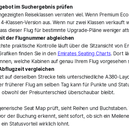
ebot im Suchergebnis prüfen
ngezeigten Reiseklassen verraten viel. Wenn Premium Eco
e 4-Klassen-Version aus. Wenn nur zwei Klassen verkauft 
dass dieser Flug für bestimmte Upgrade-Pläne weniger attra
 mit der Flugnummer abgleichen
ichste praktische Kontrolle läuft über die Sitzansicht von Em
rafiken finden Sie in den
Emirates Seating Charts
. Dort l
nnen, welche Kabinen auf genau Ihrem Flug vorgesehen s
Abflugzeit vergleichen
zt auf derselben Strecke teils unterschiedliche A380-Layou
er früherer Flug am selben Tag kann für Punkte und Stat
, obwohl der Preisunterschied überschaubar bleibt.
generische Seat Map prüft, sieht Reihen und Buchstaben.
vor der Buchung erkennt, sieht sofort, ob sich ein Meilene
in Statusvorteil wirklich lohnt.