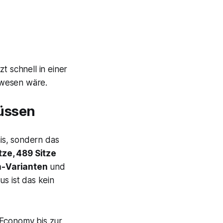
t schnell in einer
ewesen wäre.
müssen
is, sondern das
tze, 489 Sitze
n-Varianten
und
s ist das kein