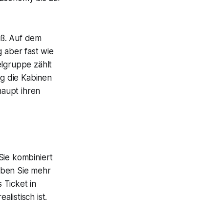
roß. Auf dem
g aber fast wie
elgruppe zählt
ug die Kabinen
aupt ihren
 Sie kombiniert
aben Sie mehr
 Ticket in
listisch ist.