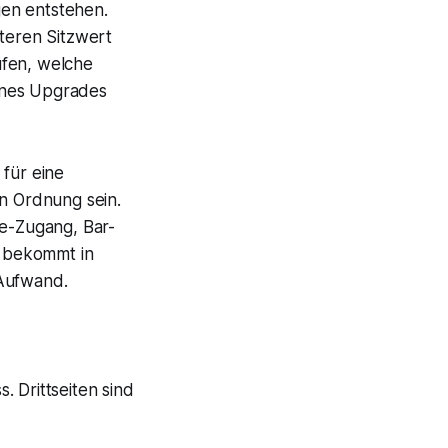
gen entstehen.
äteren Sitzwert
rüfen, welche
ines Upgrades
 für eine
in Ordnung sein.
ge-Zugang, Bar-
, bekommt in
 Aufwand.
 Drittseiten sind