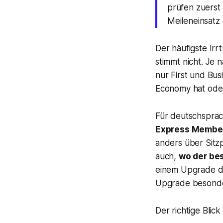
prüfen zuerst 
Meileneinsatz
Der häufigste Irr
stimmt nicht. Je 
nur First und Bu
Economy hat oder 
Für deutschsprac
Express Membe
anders über Sitzpl
auch,
wo der be
einem Upgrade de
Upgrade besonder
Der richtige Blic