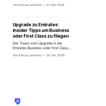
bei vielen anderen Airlines der Fall
Von Pascal Lammers
01 Feb. 2026
ist. Das System ist erfreulich
transparent: Jeder Euro, den Sie für
ein Ticket ausgeben, bringt Ihnen
direkt wertvolle Prämienmeilen.
Upgrade zu Emirates:
Statt sich durch komplizierte,
Insider Tipps um Business
distanzbasierte Tabellen zu
kämpfen, schauen Sie einfach auf
oder First Class zu fliegen
den Flugpreis. Das
Der Traum vom Upgrade in die
Emirates Business oder First Class –
wer kennt ihn nicht? Die gute
Von Pascal Lammers
20 Jan. 2026
Nachricht ist: Das muss kein Traum
bleiben. Mit der richtigen Taktik und
ein bisschen Know-how rückt der
Lie-flat-Sitz in greifbare Nähe. Es
gibt im Grunde vier Hebel, die Sie
ansetzen