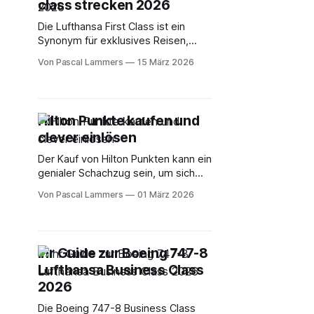
Karte, sondern mit einer Premium-
class strecken 2026
Die Lufthansa First Class ist ein
Synonym für exklusives Reisen,
doch welche Routen bieten dieses
Von Pascal Lammers
15 März 2026
Premium-Erlebnis überhaupt noch
an? In einer sich ständig
wandelnden Fluglandschaft ist es
entscheidend, den Überblick zu
Hilton Punkte kaufen und
behalten, um dieses besondere
clever einlösen
Produkt gezielt buchen zu können.
Dieser Artikel ist Ihr detaillierter
Der Kauf von Hilton Punkten kann ein
Kompass durch das Netz
genialer Schachzug sein, um sich
luxuriöse Hotelaufenthalte für einen
Von Pascal Lammers
01 März 2026
Bruchteil des eigentlichen Preises
zu sichern. Das Ganze ist aber nur
dann wirklich rentabel, wenn Hilton
eine der regelmäßigen 100-%-
Ihr Guide zur Boeing 747-8
Bonus-Aktionen laufen hat. Nur dann
Lufthansa Business Class
halbiert sich der Preis pro Punkt von
1,
2026
Die Boeing 747-8 Business Class