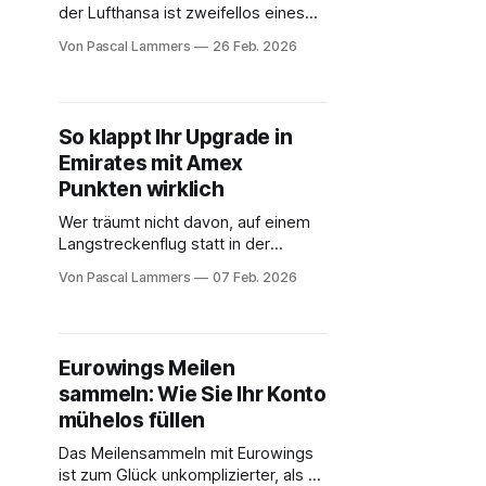
der Lufthansa ist zweifellos eines
der außergewöhnlichsten Erlebnisse
Von Pascal Lammers
26 Feb. 2026
am Himmel der Star Alliance.
Warum? Weil sie die seltene Chance
bietet, in der legendären „Königin
der Lüfte“ zu fliegen. Dabei haben
So klappt Ihr Upgrade in
Passagiere sogar die Wahl zwischen
Emirates mit Amex
dem riesigen Hauptdeck und dem
exklusiven, fast schon privaten
Punkten wirklich
Wer träumt nicht davon, auf einem
Langstreckenflug statt in der
Economy Class plötzlich im Luxus
Von Pascal Lammers
07 Feb. 2026
der Business oder sogar First Class
zu schweben? Bei Emirates ist
dieser Traum oft näher, als man
denkt. Der Trick liegt nicht darin,
Eurowings Meilen
Unsummen für ein neues Ticket
sammeln: Wie Sie Ihr Konto
auszugeben, sondern seine
gesammelten Meilen und Punkte
mühelos füllen
Das Meilensammeln mit Eurowings
ist zum Glück unkomplizierter, als es