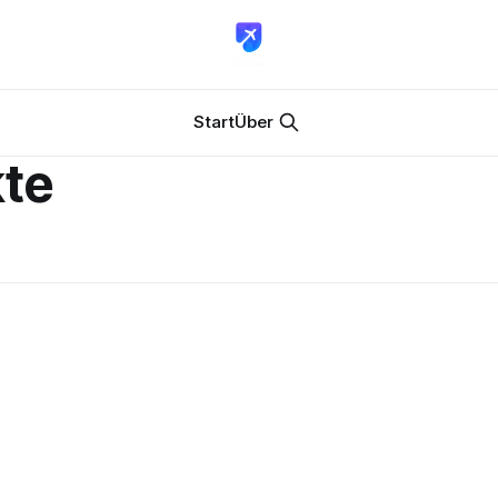
Start
Über
te