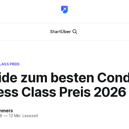
Start
Über
LASS PREIS
uide zum besten Con
ess Class Preis 2026
mmers
26
—
12 Min. Lesezeit