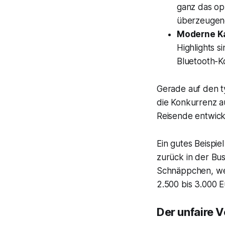
ganz das opu
überzeugen
Moderne K
Highlights s
Bluetooth-K
Gerade auf den t
die Konkurrenz au
Reisende entwick
Ein gutes Beispie
zurück in der Bu
Schnäppchen, wen
2.500 bis 3.000 E
Der unfaire V