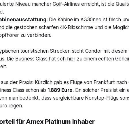
lente Niveau mancher Golf-Airlines erreicht, ist die Qual
d.
abinenausstattung:
Die Kabine im A330neo ist frisch u
ind die gestochen scharfen 4K-Bildschirme und die Möglich
opfhörer zu verbinden.
ypischen touristischen Strecken sticht Condor mit diesem
s. Die Business Class hat sich hier zu einem echten Gehei
elt.
l aus der Praxis: Kürzlich gab es Flüge von Frankfurt nac
siness Class schon ab
1.889 Euro
. Ein solcher Preis ist ein
n man bedenkt, dass vergleichbare Nonstop-Flüge sonst
uro liegen.
orteil für Amex Platinum Inhaber