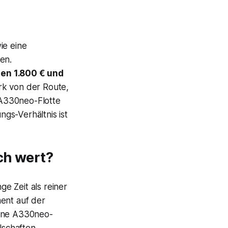
ie eine
en.
en 1.800 € und
rk von der Route,
 A330neo-Flotte
ngs-Verhältnis ist
ich wert?
e Zeit als reiner
ment auf der
erne A330neo-