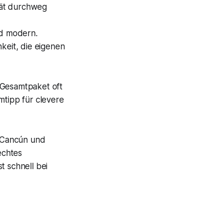
ität durchweg
nd modern.
keit, die eigenen
 Gesamtpaket oft
mtipp für clevere
h Cancún und
 echtes
 schnell bei