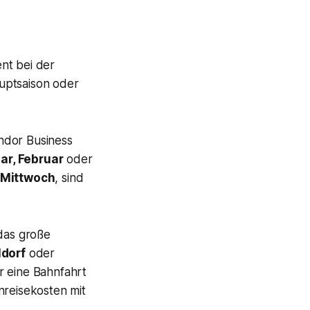
ent bei der
uptsaison oder
ondor Business
ar, Februar
oder
Mittwoch
, sind
 das große
dorf
oder
r eine Bahnfahrt
nreisekosten mit