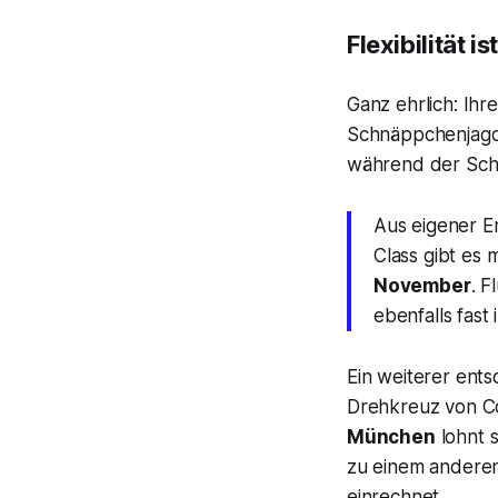
Flexibilität i
Ganz ehrlich: Ihre
Schnäppchenjagd.
während der Schul
Aus eigener Er
Class gibt es
November
. F
ebenfalls fas
Ein weiterer ents
Drehkreuz von Con
München
lohnt s
zu einem anderen 
einrechnet.