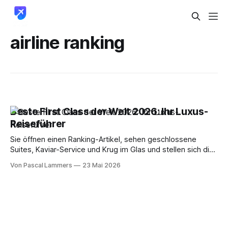
airline ranking
Beste First Class der Welt 2026: Ihr Luxus-
Reiseführer
Sie öffnen einen Ranking-Artikel, sehen geschlossene
Suites, Kaviar-Service und Krug im Glas und stellen sich die
richtige Frage: Kann ich das überhaupt buchen, oder ist das
Von Pascal Lammers
23 Mai 2026
nur schöne Werbung für Menschen mit sehr viel Geld? An
dieser Stelle werden viele Texte unbrauchbar. Sie bewerten
Produkte, sagen aber nichts