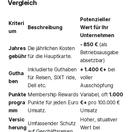
Vergleich
Potenzieller
Kriteri
Beschreibung
Wert für Ihr
um
Unternehmen
- 850 €
(als
Jahres
Die jährlichen Kosten
Betriebsausgabe
gebühr
für die Hauptkarte.
absetzbar)
Inkludierte Guthaben
+ 1.400 €+
bei
Gutha
für Reisen, SIXT ride,
voller
ben
Dell etc.
Ausschöpfung
Punkte
Membership Rewards
Variabel, oft
1.000
progra
Punkte für jeden Euro
€+
pro 100.000 €
mm
Umsatz.
Umsatz
Versic
Hoher, situativer
Umfassender Schutz
herung
Wert bei
auf Geschäftsreisen.