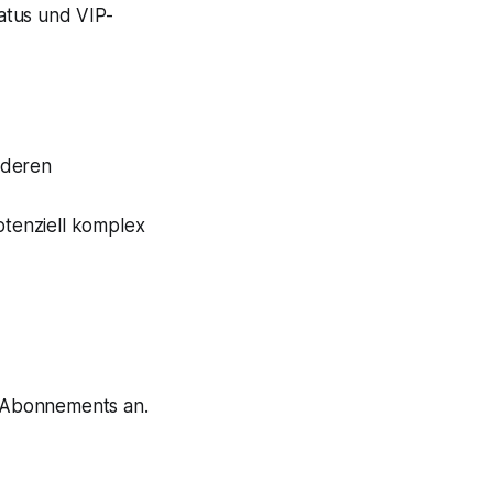
tatus und VIP-
nderen
otenziell komplex
r Abonnements an.