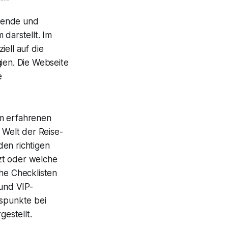
ssende und
 darstellt. Im
ell auf die
gien. Die Webseite
e
em erfahrenen
 Welt der Reise-
den richtigen
zt oder welche
che Checklisten
 und VIP-
uspunkte bei
estellt.