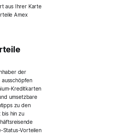
t aus Ihrer Karte
orteile Amex
rteile
 Inhaber der
le ausschöpfen
emium-Kreditkarten
n und umsetzbare
ntipps zu den
bis hin zu
chäftsreisende
-Status-Vorteilen