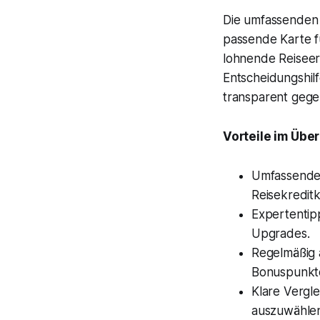
Die umfassenden 
passende Karte fü
lohnende Reiseerl
Entscheidungshil
transparent gegen
Vorteile im Über
Umfassende,
Reisekreditk
Expertentip
Upgrades.
Regelmäßig a
Bonuspunkt
Klare Vergle
auszuwähle