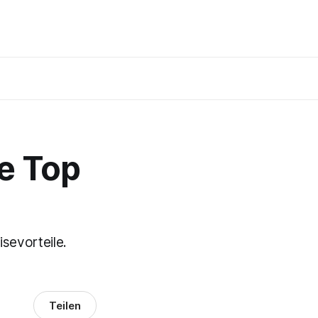
ie Top
sevorteile.
Teilen