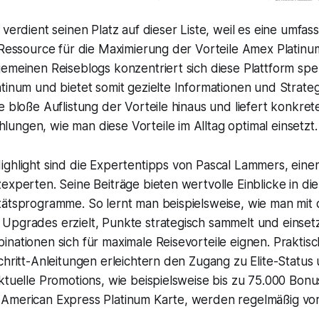
 verdient seinen Platz auf dieser Liste, weil es eine umfa
 Ressource für die Maximierung der Vorteile Amex Platinum
emeinen Reiseblogs konzentriert sich diese Plattform spezi
tinum und bietet somit gezielte Informationen und Strate
e bloße Auflistung der Vorteile hinaus und liefert konkret
ngen, wie man diese Vorteile im Alltag optimal einsetzt.
ighlight sind die Expertentipps von Pascal Lammers, ein
experten. Seine Beiträge bieten wertvolle Einblicke in die
tätsprogramme. So lernt man beispielsweise, wie man mit 
Upgrades erzielt, Punkte strategisch sammelt und einset
nationen sich für maximale Reisevorteile eignen. Praktis
chritt-Anleitungen erleichtern den Zugang zu Elite-Status
ktuelle Promotions, wie beispielsweise bis zu 75.000 Bon
American Express Platinum Karte, werden regelmäßig vorg