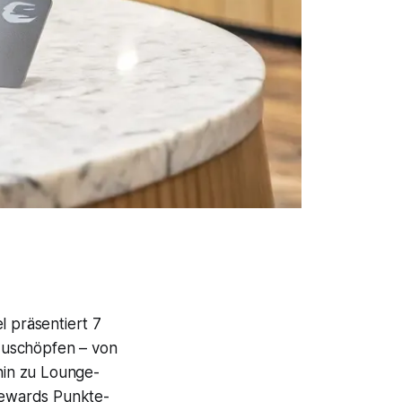
l präsentiert 7
szuschöpfen – von
hin zu Lounge-
Rewards Punkte-