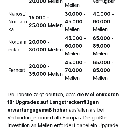
20.000
Meilen
verfügbar
Meilen
Nahost/
30.000 -
40.000 -
15.000 -
Nordafri
45.000
60.000
25.000
Meilen
ka
Meilen
Meilen
45.000 -
65.000 -
Nordam
20.000 -
60.000
85.000
erika
30.000
Meilen
Meilen
Meilen
45.000 -
65.000 -
20.000 -
Fernost
70.000
85.000
35.000
Meilen
Meilen
Meilen
Die Tabelle zeigt deutlich, dass die
Meilenkosten
für Upgrades auf Langstreckenflügen
erwartungsgemäß höher
ausfallen als bei
Verbindungen innerhalb Europas. Die größte
Investition an Meilen erfordert dabei ein Upgrade