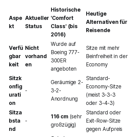
Historische
Heutige
Aspe
Aktueller
'Comfort
Alternativen für
kt
Status
Class' (bis
Reisende
2016)
Wurde auf
Verfü
Nicht
Sitze mit mehr
Boeing 777-
gbar
vorhand
Beinfreiheit in der
300ER
keit
en
Economy
angeboten
Sitzk
Standard-
Geräumige 2-
onfig
Economy-Sitze
-
3-2-
urati
(meist 3-3-3
Anordnung
on
oder 3-4-3)
Sitza
Standard oder
116 cm
(sehr
bsta
-
Exit-Row-Sitze
großzügig)
nd
gegen Aufpreis