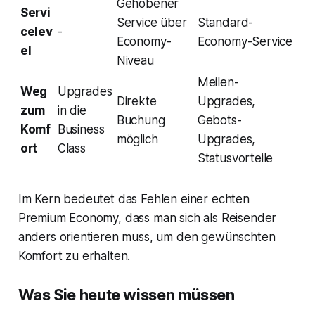
Gehobener
Servi
Service über
Standard-
celev
-
Economy-
Economy-Service
el
Niveau
Meilen-
Weg
Upgrades
Direkte
Upgrades,
zum
in die
Buchung
Gebots-
Komf
Business
möglich
Upgrades,
ort
Class
Statusvorteile
Im Kern bedeutet das Fehlen einer echten
Premium Economy, dass man sich als Reisender
anders orientieren muss, um den gewünschten
Komfort zu erhalten.
Was Sie heute wissen müssen