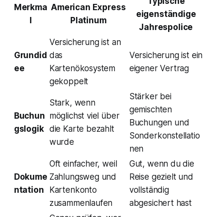
Typische
Merkma
American Express
eigenständige
l
Platinum
Jahrespolice
Versicherung ist an
Grundid
das
Versicherung ist ein
ee
Kartenökosystem
eigener Vertrag
gekoppelt
Stärker bei
Stark, wenn
gemischten
Buchun
möglichst viel über
Buchungen und
gslogik
die Karte bezahlt
Sonderkonstellatio
wurde
nen
Oft einfacher, weil
Gut, wenn du die
Dokume
Zahlungsweg und
Reise gezielt und
ntation
Kartenkonto
vollständig
zusammenlaufen
abgesichert hast