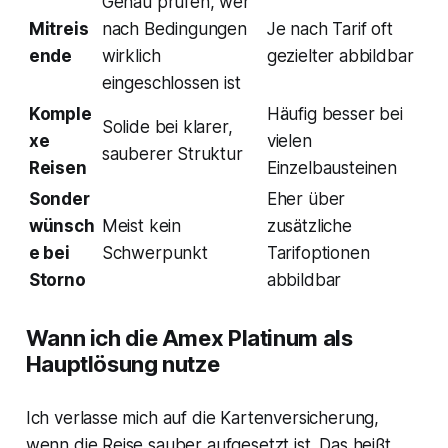
Genau prüfen, wer
Mitreis
nach Bedingungen
Je nach Tarif oft
ende
wirklich
gezielter abbildbar
eingeschlossen ist
Komple
Häufig besser bei
Solide bei klarer,
xe
vielen
sauberer Struktur
Reisen
Einzelbausteinen
Sonder
Eher über
wünsch
Meist kein
zusätzliche
e bei
Schwerpunkt
Tarifoptionen
Storno
abbildbar
Wann ich die Amex Platinum als
Hauptlösung nutze
Ich verlasse mich auf die Kartenversicherung,
wenn die Reise sauber aufgesetzt ist. Das heißt