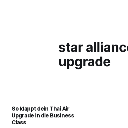
star allian
upgrade
So klappt dein Thai Air
Upgrade in die Business
Class