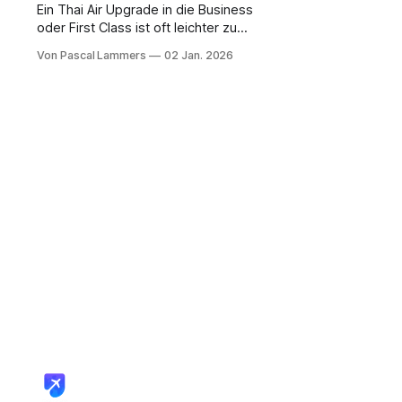
Ein Thai Air Upgrade in die Business
oder First Class ist oft leichter zu
bekommen, als man denkt. Es gibt
Von Pascal Lammers
02 Jan. 2026
im Grunde vier Wege, die zum Ziel
führen: Meilen einlösen, an einer
Auktion teilnehmen, ein Upgrade
direkt kaufen oder auf ein
Quäntchen Glück beim operativen
Upgrade hoffen. Welcher Weg der