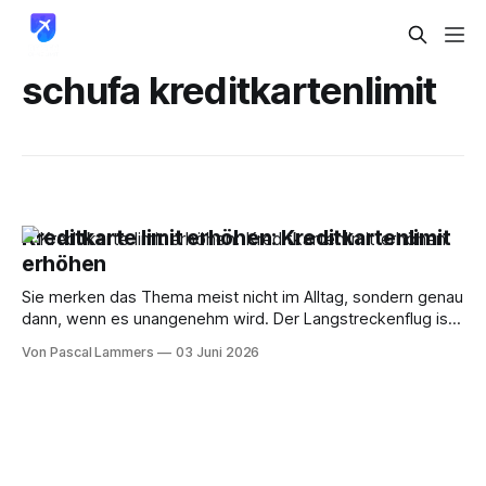
schufa kreditkartenlimit
Kreditkarte limit erhöhen: Kreditkartenlimit
erhöhen
Sie merken das Thema meist nicht im Alltag, sondern genau
dann, wenn es unangenehm wird. Der Langstreckenflug ist
bezahlt, das Hotel blockt bei Check-in eine hohe
Von Pascal Lammers
03 Juni 2026
Autorisierung, dazu kommen Mietwagen, Lounge-
Zahlungen, Umbuchungen und plötzlich reicht der
Kartenrahmen nicht mehr, obwohl auf dem Girokonto genug
Geld liegt. Für Vielreisende