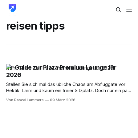
reisen tipps
Ihr Guide zur Plaza Premium Lounge für
2026
Stellen Sie sich mal das übliche Chaos am Abfluggate vor:
Hektik, Lärm und kaum ein freier Sitzplatz. Doch nur ein paar
Schritte entfernt könnte Ihre ganz persönliche Oase der
Von Pascal Lammers
09 März 2026
Ruhe warten. Genau diese Rolle übernehmen die Plaza
Premium Lounges – ein weltweites Netzwerk unabhängiger
Flughafenlounges, das allen Reisenden offensteht. Das
Beste