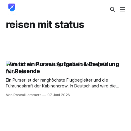
reisen mit status
Was ist ein Purser: Aufgaben & Bedeutung
für Reisende
Ein Purser ist der ranghöchste Flugbegleiter und die
Führungskraft der Kabinencrew. In Deutschland wird die
Rolle auch als Kabinenchef oder leitender Flugbegleiter
Von Pascal Lammers
07 Juni 2026
bezeichnet, und das Gehalt liegt je nach Airline und
Erfahrung oft bei 3.000 bis 4.000 Euro brutto im Monat, bei
Lufthansa für einen Purser 2 sogar