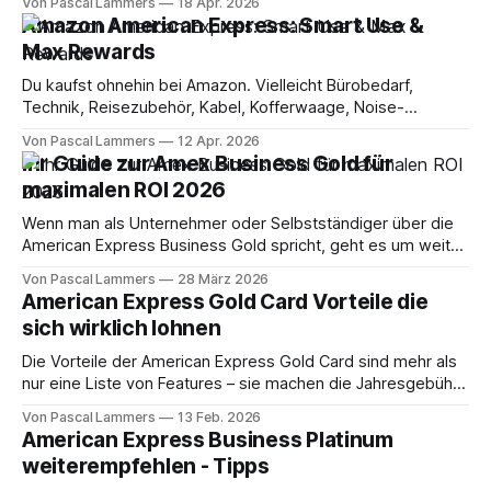
Von Pascal Lammers
18 Apr. 2026
in Preisen. Dann stehen Sie am Samstag im Supermarkt,
Amazon American Express: Smart Use &
zahlen den Wocheneinkauf, tanken auf dem Weg zum
Max Rewards
Flughafen und lassen genau dort
Du kaufst ohnehin bei Amazon. Vielleicht Bürobedarf,
Technik, Reisezubehör, Kabel, Kofferwaage, Noise-
Cancelling-Kopfhörer oder Ersatzakku fürs Handgepäck. Die
Von Pascal Lammers
12 Apr. 2026
meisten Amex-Nutzer machen an diesem Punkt denselben
Ihr Guide zur Amex Business Gold für
Fehler: Sie sehen den Amazon-Checkout nur als bequemen
maximalen ROI 2026
Bezahlmoment, nicht als Startpunkt für künftige Business-
Class-Flüge, Hotelnächte oder Upgrades. Genau dort
Wenn man als Unternehmer oder Selbstständiger über die
American Express Business Gold spricht, geht es um weit
mehr als eine simple Kreditkarte. Vielmehr ist sie ein
Von Pascal Lammers
28 März 2026
cleveres Werkzeug, das alltägliche Geschäftsausgaben in
American Express Gold Card Vorteile die
handfeste Vorteile umwandelt – denken Sie an Flüge,
sich wirklich lohnen
Upgrades oder andere wertvolle Prämien. So holen Sie aus
jeder Ausgabe
Die Vorteile der American Express Gold Card sind mehr als
nur eine Liste von Features – sie machen die Jahresgebühr
zu einer echten Investition. Richtig genutzt, verwandelt die
Von Pascal Lammers
13 Feb. 2026
Karte alltägliche Ausgaben in ein starkes Paket aus Punkten,
American Express Business Platinum
Reiseversicherungen und exklusiven Guthaben, dessen
weiterempfehlen - Tipps
Wert die Kosten bei Weitem übersteigen kann. Lohnt sich