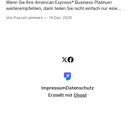
Wenn Sie Ihre American Express* Business Platinum
weiterempfehlen, dann teilen Sie nicht einfach nur eine
Kreditkarte. Sie öffnen einem Geschäftspartner die Tür zu
Von Pascal Lammers
19 Dez. 2025
handfesten Vorteilen, die den Arbeitsalltag wirklich leichter
machen. Das Beste daran? Es ist eine echte Win-Win-
Situation. Ihr Kontakt profitiert von exklusiven Perks wie
Lounge-Zugang
Impressum
Datenschutz
Erstellt mit
Ghost