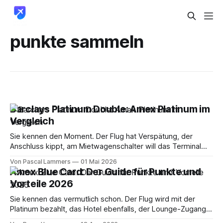
punkte sammeln
Barclays Platinum Double: Amex Platinum im
Vergleich
Sie kennen den Moment. Der Flug hat Verspätung, der
Anschluss kippt, am Mietwagenschalter will das Terminal
genau die Karte nicht akzeptieren, die Sie eigentlich für alles
Von Pascal Lammers
01 Mai 2026
nutzen. In solchen Situationen trennt sich Marketing von
Amex Blue Card: Der Guide für Punkte und
Substanz. Dann zählt nicht, wie edel eine Karte aussieht,
Vorteile 2026
sondern ob sie im richtigen Augenblick funktioniert,
Sie kennen das vermutlich schon. Der Flug wird mit der
Platinum bezahlt, das Hotel ebenfalls, der Lounge-Zugang
läuft sauber, und beim Upgrade denken Sie in Punkten statt