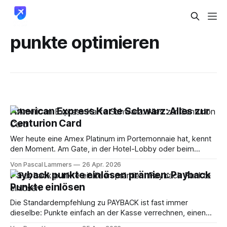
punkte optimieren
American Express Karte Schwarz: Alles zur
Centurion Card
Wer heute eine Amex Platinum im Portemonnaie hat, kennt
den Moment. Am Gate, in der Hotel-Lobby oder beim
Dinner taucht plötzlich diese matte, dunkle Karte auf. Kein
Von Pascal Lammers
26 Apr. 2026
grosses Schauspiel, kein lautes Auftreten. Aber jeder in der
Payback punkte einlösen prämien: Payback
Szene weiss sofort, was gemeint ist. Die american express
Punkte einlösen
karte schwarz ist kein
Die Standardempfehlung zu PAYBACK ist fast immer
dieselbe: Punkte einfach an der Kasse verrechnen, einen
Gutschein nehmen oder irgendetwas aus dem Prämienshop