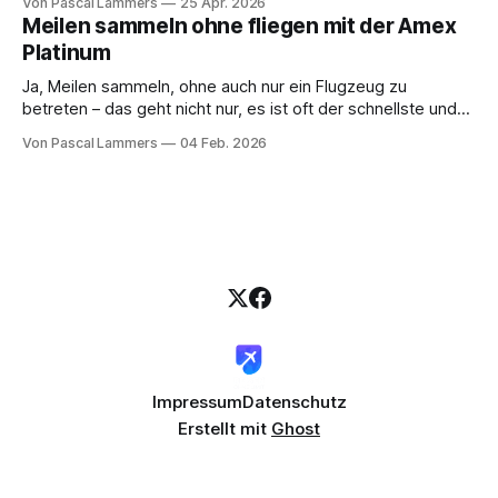
Von Pascal Lammers
25 Apr. 2026
bestellen. Bequem ist das. Klug ist es für Reisende
Meilen sammeln ohne fliegen mit der Amex
meistens nicht. Wer PAYBACK nur als kleinen Einkaufsrabatt
Platinum
betrachtet, verschenkt Potenzial. Gerade wenn du ohnehin
in einem Ökosystem aus
Ja, Meilen sammeln, ohne auch nur ein Flugzeug zu
betreten – das geht nicht nur, es ist oft der schnellste und
cleverste Weg zu einem prall gefüllten Meilenkonto. Der
Von Pascal Lammers
04 Feb. 2026
Trick besteht darin, die alltäglichen Ausgaben, die sowieso
anfallen, geschickt über Partner wie American Express zu
kanalisieren. So wird jeder ausgegebene Euro
Impressum
Datenschutz
Erstellt mit
Ghost