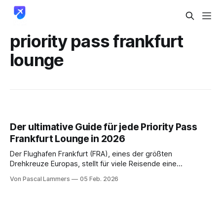
priority pass frankfurt
lounge
Der ultimative Guide für jede Priority Pass
Frankfurt Lounge in 2026
Der Flughafen Frankfurt (FRA), eines der größten
Drehkreuze Europas, stellt für viele Reisende eine
logistische Herausforderung dar. Lange Wartezeiten,
Von Pascal Lammers
05 Feb. 2026
überfüllte Terminals und Hektik vor dem Abflug können die
Reisefreude erheblich trüben. Für Inhaber einer American
Express Platinum Card* oder einer Priority Pass
Mitgliedschaft liegt die Lösung jedoch auf der Hand: