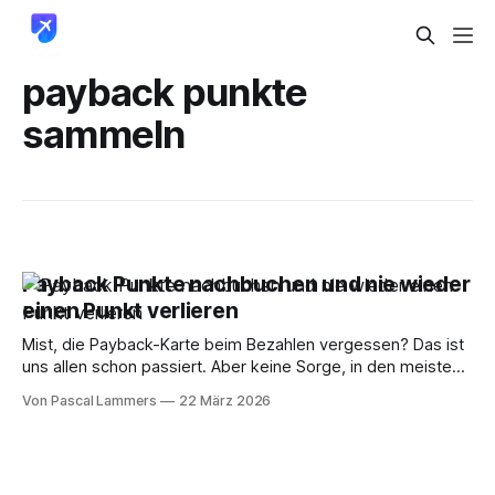
payback punkte
sammeln
Payback Punkte nachbuchen und nie wieder
einen Punkt verlieren
Mist, die Payback-Karte beim Bezahlen vergessen? Das ist
uns allen schon passiert. Aber keine Sorge, in den meisten
Fällen ist das kein Grund, auf die wertvollen Punkte zu
Von Pascal Lammers
22 März 2026
verzichten. Solange Sie den Kassenbon noch haben,
können Sie Ihre Payback Punkte nachbuchen. So retten Sie
Ihre vergessenen Payback Punkte Man