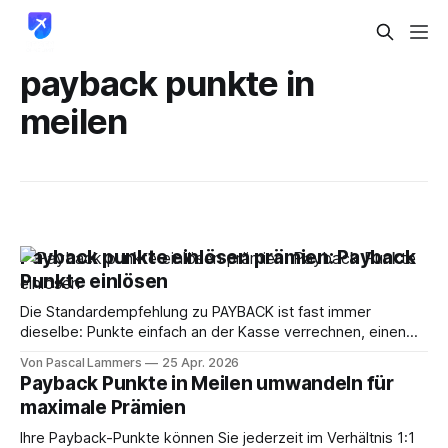
payback punkte in
meilen
Payback punkte einlösen prämien: Payback
Punkte einlösen
Die Standardempfehlung zu PAYBACK ist fast immer
dieselbe: Punkte einfach an der Kasse verrechnen, einen
Gutschein nehmen oder irgendetwas aus dem Prämienshop
Von Pascal Lammers
25 Apr. 2026
bestellen. Bequem ist das. Klug ist es für Reisende
Payback Punkte in Meilen umwandeln für
meistens nicht. Wer PAYBACK nur als kleinen Einkaufsrabatt
maximale Prämien
betrachtet, verschenkt Potenzial. Gerade wenn du ohnehin
in einem Ökosystem aus
Ihre Payback-Punkte können Sie jederzeit im Verhältnis 1:1