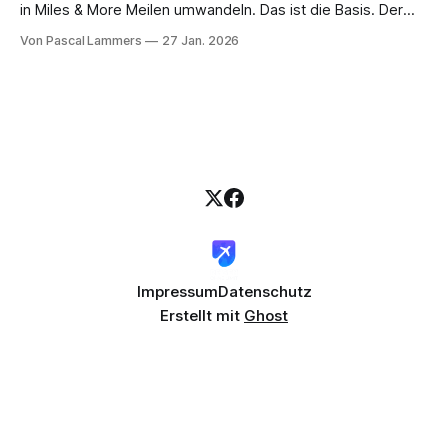
in Miles & More Meilen umwandeln. Das ist die Basis. Der
eigentliche Trick, mit dem Sie den Wert Ihrer Punkte auf ein
Von Pascal Lammers
27 Jan. 2026
ganz neues Level heben, ist jedoch, auf die regelmäßigen
Bonusaktionen zu warten. Hier winken 25 % oder sogar 30
Impressum
Datenschutz
Erstellt mit
Ghost