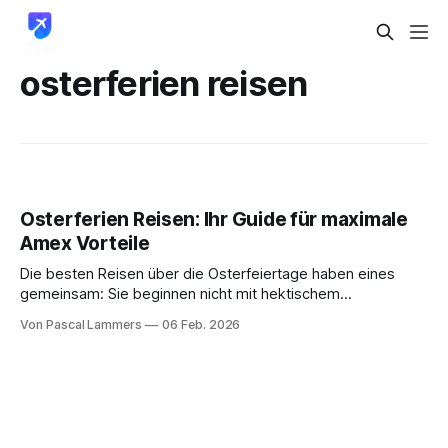
osterferien reisen
Osterferien Reisen: Ihr Guide für maximale
Amex Vorteile
Die besten Reisen über die Osterfeiertage haben eines
gemeinsam: Sie beginnen nicht mit hektischem
Kofferpacken, sondern mit kluger Planung – am besten
Von Pascal Lammers
06 Feb. 2026
schon im Herbst des Vorjahres. In der Hochsaison sind die
besten Flüge und die schönsten Hotels blitzschnell
vergriffen. Wer hier vorausschauend plant, reist nicht nur
entspannter, sondern schont auch