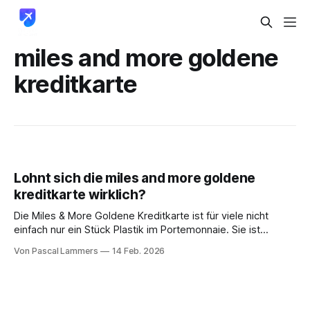
miles and more goldene
kreditkarte
Lohnt sich die miles and more goldene
kreditkarte wirklich?
Die Miles & More Goldene Kreditkarte ist für viele nicht
einfach nur ein Stück Plastik im Portemonnaie. Sie ist
vielmehr ein cleveres Werkzeug, das alltägliche Ausgaben
Von Pascal Lammers
14 Feb. 2026
in wertvolle Prämienmeilen für Flüge, Upgrades und andere
Erlebnisse verwandelt. Ein ganz entscheidender Punkt
dabei: Sie bewahrt Ihre mühsam gesammelten Meilen vor
dem Verfall,