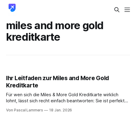
miles and more gold
kreditkarte
Ihr Leitfaden zur Miles and More Gold
Kreditkarte
Für wen sich die Miles & More Gold Kreditkarte wirklich
lohnt, lässt sich recht einfach beantworten: Sie ist perfekt
für alle, die regelmäßig mit der Lufthansa Group unterwegs
Von Pascal Lammers
18 Jan. 2026
sind und das Maximum aus dem Vielfliegerprogramm
herausholen wollen. Vor allem aber ist sie ein Muss für alle,
die ihre mühsam gesammelten