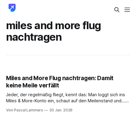
miles and more flug
nachtragen
Miles and More Flug nachtragen: Damit
keine Meile verfällt
Jeder, der regelmäßig fliegt, kennt das: Man loggt sich ins
Miles & More-Konto ein, schaut auf den Meilenstand und...
irgendwas fehlt. Die Meilen vom letzten Flug sind einfach
Von Pascal Lammers
30 Jan. 2026
nicht da. Aber keine Panik, das ist ein alltägliches Problem
und zum Glück schnell gelöst. Das nachträgliche
Gutschreiben von Meilen ist