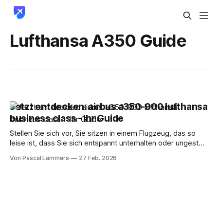
Lufthansa A350 Guide
Jetzt entdecken: airbus a350-900 lufthansa
business class - Ihr Guide
Stellen Sie sich vor, Sie sitzen in einem Flugzeug, das so
leise ist, dass Sie sich entspannt unterhalten oder ungestört
arbeiten können. Genau das ist der erste Eindruck in der
Von Pascal Lammers
27 Feb. 2026
Lufthansa Business Class im Airbus A350-900. Es ist eben
nicht nur ein Sitzplatz, sondern ein Gesamtpaket, das
speziell für