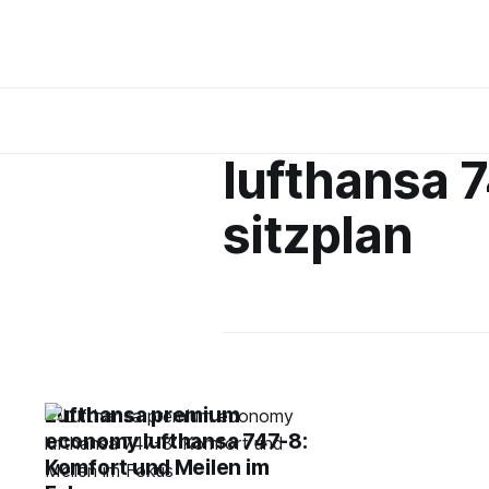
lufthansa 
sitzplan
Lufthansa premium
economy lufthansa 747-8:
Komfort und Meilen im