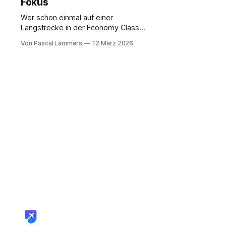
Fokus
Wer schon einmal auf einer
Langstrecke in der Economy Class
festsaß, kennt den Gedanken: Ein
Von Pascal Lammers
12 März 2026
bisschen mehr Komfort wäre jetzt
Gold wert. Doch der Sprung in die
Business Class sprengt oft das
Budget. Genau hier kommt die
Premium Economy in der Lufthansa
Boeing 747-8 ins Spiel – eine
clevere Zwischenlösung,