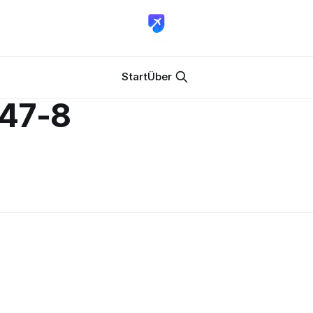
Start
Über
747-8