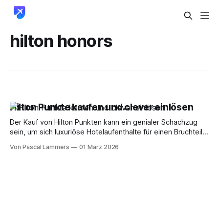
hilton honors
Hilton Punkte kaufen und clever einlösen
Der Kauf von Hilton Punkten kann ein genialer Schachzug
sein, um sich luxuriöse Hotelaufenthalte für einen Bruchteil
des eigentlichen Preises zu sichern. Das Ganze ist aber nur
Von Pascal Lammers
01 März 2026
dann wirklich rentabel, wenn Hilton eine der regelmäßigen
100-%-Bonus-Aktionen laufen hat. Nur dann halbiert sich der
Preis pro Punkt von 1,