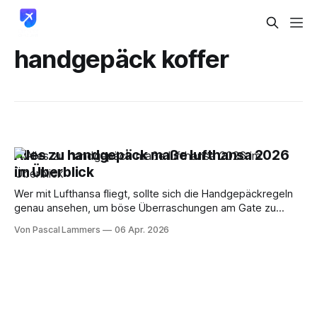
handgepäck koffer
Alles zu handgepäck maße lufthansa 2026
im Überblick
Wer mit Lufthansa fliegt, sollte sich die Handgepäckregeln
genau ansehen, um böse Überraschungen am Gate zu
vermeiden. Die gute Nachricht: Die Vorgaben sind ziemlich
Von Pascal Lammers
06 Apr. 2026
eindeutig. Grundsätzlich gilt für einen klassischen
Handgepäck-Trolley ein Maß von 55 x 40 x 23 cm und ein
maximales Gewicht von 8 kg. Zusätzlich dürfen