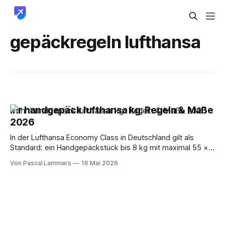
gepäckregeln lufthansa
Ihr handgepäck lufthansa kg: Regeln & Maße
2026
In der Lufthansa Economy Class in Deutschland gilt als
Standard: ein Handgepäckstück bis 8 kg mit maximal 55 ×
40 × 23 cm plus ein persönlicher Gegenstand. Das ist aber
Von Pascal Lammers
16 Mai 2026
nur die Basis, denn je nach Reiseklasse, Route und
ausführender Airline können sich die Spielregeln spürbar
ändern. Wenn Sie gerade vor offenem