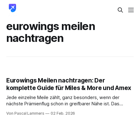
eurowings meilen
nachtragen
Eurowings Meilen nachtragen: Der
komplette Guide für Miles & More und Amex
Jede einzelne Meile zählt, ganz besonders, wenn der
nächste Prämienflug schon in greifbarer Nähe ist. Das
Eurowings Meilen nachtragen ist sozusagen Ihr Joker, mit
Von Pascal Lammers
02 Feb. 2026
dem Sie sicherstellen, dass kein Flug umsonst war.
Meistens ist es ja nur eine vergessene Vielfliegernummer
bei der Buchung oder ein kleiner Systemfehler, der Sie von