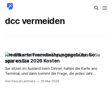
dcc vermeiden
Kreditkarte Fremdwährungsgebühr: So
sparen Sie 2026 Kosten
Sie sitzen im Ausland beim Dinner, halten die Karte ans
Terminal, und dann kommt die Frage, die jedes Jahr
tausende Reisende unnötig Geld kostet: In EUR oder in
Von Pascal Lammers
30 Mai 2026
Landeswährung abrechnen? Viele tippen auf Euro, weil es
vertraut wirkt. Genau das ist der Fehler. Nicht der einzige,
aber der häufigste. Die