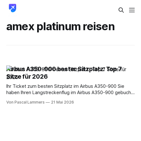
amex platinum reisen
Airbus A350-900 bester Sitzplatz: Top 7
Sitze für 2026
Ihr Ticket zum besten Sitzplatz im Airbus A350-900 Sie
haben Ihren Langstreckenflug im Airbus A350-900 gebucht
und starren jetzt auf einen Sitzplan, der mehr Fragen als
Von Pascal Lammers
21 Mai 2026
Antworten auslöst. Fenster oder Gang. Ganz vorn oder
lieber weiter hinten. Exit Row mit viel Platz oder doch die
erste Reihe einer