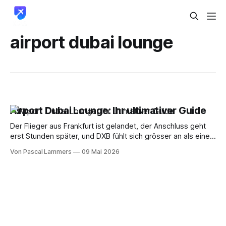
airport dubai lounge
Airport Dubai Lounge: Ihr ultimativer Guide
Der Flieger aus Frankfurt ist gelandet, der Anschluss geht
erst Stunden später, und DXB fühlt sich grösser an als eine
Kleinstadt. Genau in diesem Moment trennt sich normales
Von Pascal Lammers
09 Mai 2026
Warten von smartem Reisen. Wer jetzt planlos durch den
Flughafen läuft, landet zwischen Menschenmassen,
überteuertem Kaffee und schlechtem WLAN. Wer seine
Lounge-