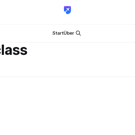
Start
Über
class