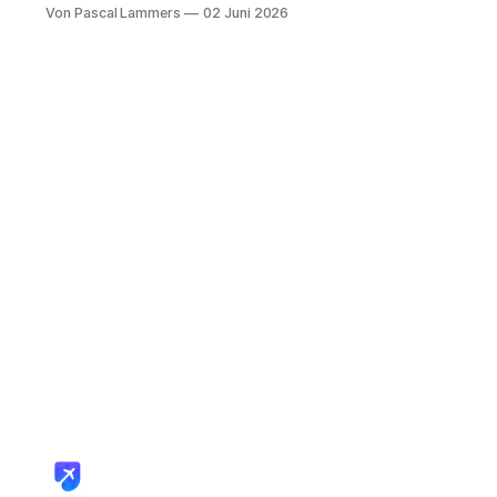
Tabs. Einer zeigt die Qatar-Airways-
Von Pascal Lammers
02 Juni 2026
Seite, ein anderer den Kontostand
Ihrer Membership Rewards Punkte,
vielleicht noch ein Tab mit dem
Privilege Club. Und dann kommt die
ernüchternde Frage: Wie bekommt
man die Qatar Airways A380 First
Class tatsächlich gebucht, ohne