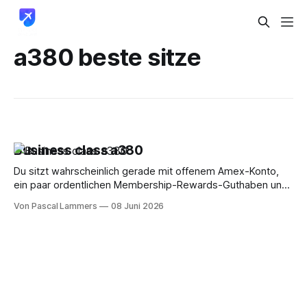
a380 beste sitze
Business class a380
Du sitzt wahrscheinlich gerade mit offenem Amex-Konto,
ein paar ordentlichen Membership-Rewards-Guthaben und
einer sehr konkreten Frage vor dem Bildschirm: Wie komme
Von Pascal Lammers
08 Juni 2026
ich endlich in die Business Class im A380, ohne blind Punkte
zu verbrennen? Genau da trennt sich Träumerei von
Strategie. Viele Artikel erzählen dir, wie schön