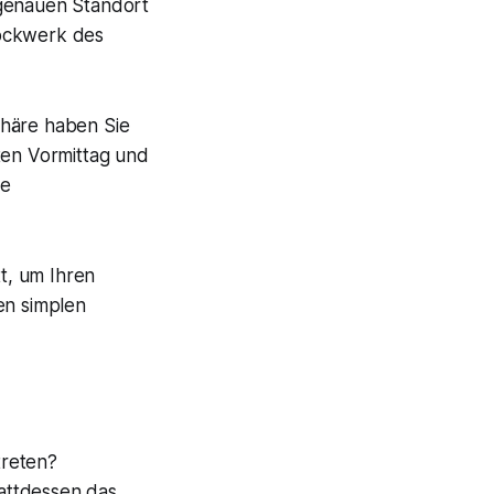
 genauen Standort
tockwerk des
häre haben Sie
ten Vormittag und
ie
tt, um Ihren
en simplen
reten?
tattdessen das