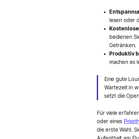
Entspannun
lesen oder d
Kostenlose
bedienen Si
Getränken.
Produktiv b
machen es le
Eine gute Loun
Wartezeit in 
setzt die Ope
Für viele erfahr
oder eines
Priori
die erste Wahl. S
Aufenthalt am Fl