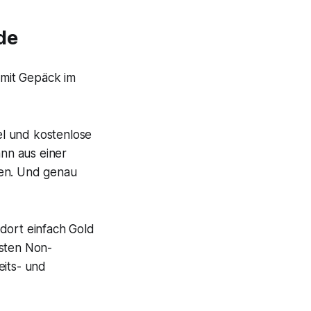
de
el und kostenlose
ann aus einer
hen. Und genau
dort einfach Gold
isten Non-
its- und