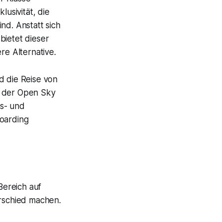
lusivität, die
nd. Anstatt sich
bietet dieser
re Alternative.
d die Reise von
l der Open Sky
ts- und
Boarding
Bereich auf
rschied machen.