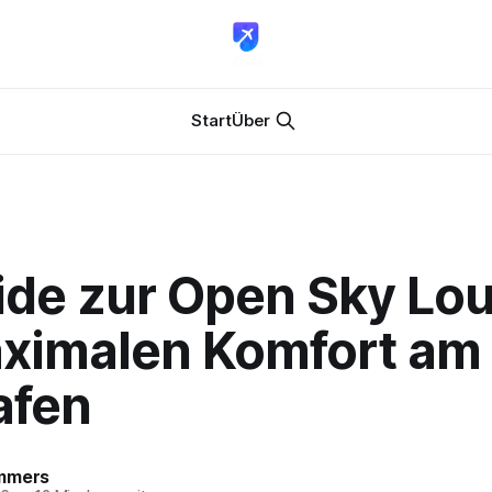
Start
Über
uide zur Open Sky Lo
aximalen Komfort am
afen
mmers