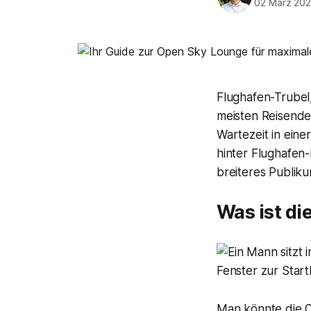
02 März 20
Flughafen-Trubel,
meisten Reisenden
Wartezeit in ein
hinter Flughafen
breiteres Publiku
Was ist di
Man könnte die O