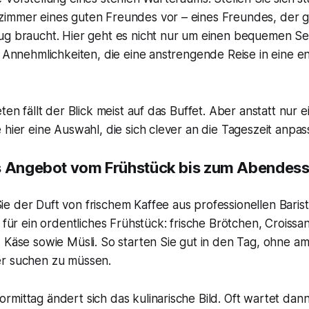
immer eines guten Freundes vor – eines Freundes, der 
ug braucht. Hier geht es nicht nur um einen bequemen S
n Annehmlichkeiten, die eine anstrengende Reise in eine e
ten fällt der Blick meist auf das Buffet. Aber anstatt nur e
 hier eine Auswahl, die sich clever an die Tageszeit anpass
s Angebot vom Frühstück bis zum Abendes
e der Duft von frischem Kaffee aus professionellen Baris
s für ein ordentliches Frühstück: frische Brötchen, Croissa
 Käse sowie Müsli. So starten Sie gut in den Tag, ohne am
r suchen zu müssen.
mittag ändert sich das kulinarische Bild. Oft wartet dann