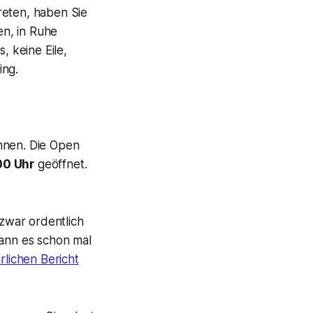
reten, haben Sie
en, in Ruhe
, keine Eile,
ing.
nnen. Die Open
00 Uhr
geöffnet.
 zwar ordentlich
ann es schon mal
rlichen Bericht