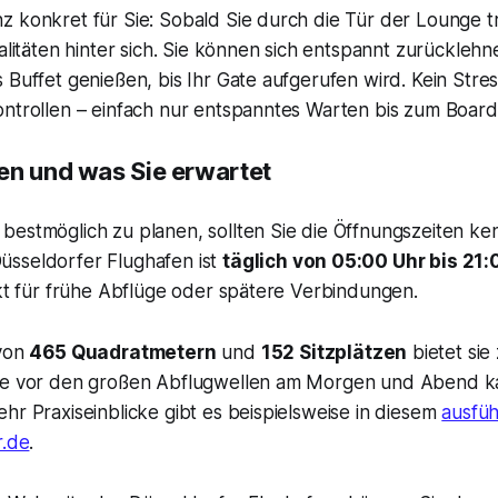
z konkret für Sie: Sobald Sie durch die Tür der Lounge t
malitäten hinter sich. Sie können sich entspannt zurücklehn
 Buffet genießen, bis Ihr Gate aufgerufen wird. Kein Stress
ontrollen – einfach nur entspanntes Warten bis zum Board
en und was Sie erwartet
bestmöglich zu planen, sollten Sie die Öffnungszeiten ke
sseldorfer Flughafen ist
täglich von 05:00 Uhr bis 21:
ekt für frühe Abflüge oder spätere Verbindungen.
 von
465 Quadratmetern
und
152 Sitzplätzen
bietet sie
ade vor den großen Abflugwellen am Morgen und Abend k
hr Praxiseinblicke gibt es beispielsweise in diesem
ausfüh
r.de
.