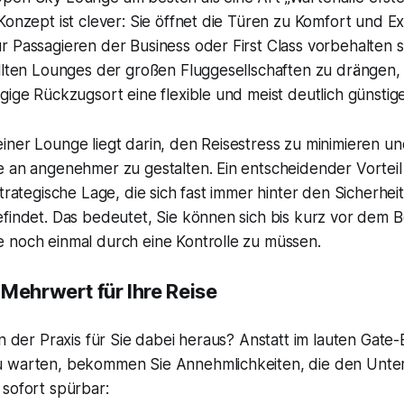
Konzept ist clever: Sie öffnet die Türen zu Komfort und Exk
 Passagieren der Business oder First Class vorbehalten si
llten Lounges der großen Fluggesellschaften zu drängen, 
gige Rückzugsort eine flexible und meist deutlich günstige
ner Lounge liegt darin, den Reisestress zu minimieren un
e an angenehmer zu gestalten. Ein entscheidender Vortei
strategische Lage, die sich fast immer hinter den Sicherhei
efindet. Das bedeutet, Sie können sich bis kurz vor dem 
 noch einmal durch eine Kontrolle zu müssen.
Mehrwert für Ihre Reise
in der Praxis für Sie dabei heraus? Anstatt im lauten Gate-
u warten, bekommen Sie Annehmlichkeiten, die den Unte
 sofort spürbar: