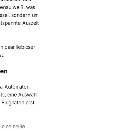
genau weiß, was
essel, sondern um
ntspannte Auszeit
in paar liebloser
t.
sen
ta-Automaten.
nts, eine Auswahl
 Flughafen erst
 eine heiße