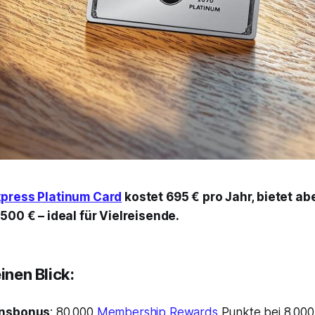
press Platinum Card
kostet 695 € pro Jahr, bietet abe
500 € – ideal für Vielreisende.
inen Blick:
nsbonus
: 80.000
Membership Rewards
Punkte bei 8.000