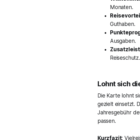
Monaten.
Reisevortei
Guthaben.
Punktepro
Ausgaben.
Zusatzleis
Reiseschutz.
Lohnt sich di
Die Karte lohnt s
gezielt einsetzt.
Jahresgebühr deut
passen.
Kurzfazit
: Vielr