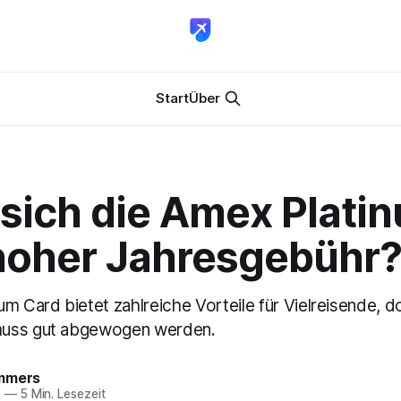
Start
Über
 sich die Amex Plati
 hoher Jahresgebühr
um Card bietet zahlreiche Vorteile für Vielreisende, 
uss gut abgewogen werden.
mmers
5
—
5 Min. Lesezeit