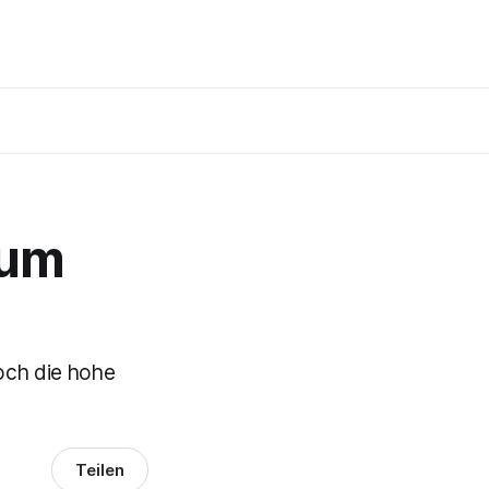
num
?
doch die hohe
Teilen