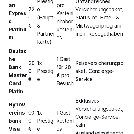
Prestig
Umfangreiches
an
pro
72
e
Versicherungspaket,
Expres
Karteni
0
(Haupt-
Status bei Hotel- &
s
nhaber
€
&
Mietwagenprogram
Platinu
kostenl
Partner
men, Reiseguthaben
m
os
karte)
Deutsc
he
1 Gast
20
1x
Reiseversicherungsp
Bank
für 28
0
Prestig
aket, Concierge-
Master
€ pro
€
e
Service
Card
Besuch
Platin
Exklusives
HypoV
Versicherungspaket,
ereins
60
1x
1 Gast
Concierge-Service,
bank
0
Prestig
kostenl
kein
Visa
€
e
os
Auslandseinsatzentg