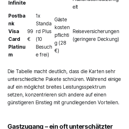
Infinite
elt
Postba
1x
Gäste
nk
Standa
kosten
Visa
99
rd Plus
Reiseversicherungen
pflichti
Card
€
(10
(geringere Deckung)
g (28
Platinu
Besuch
€)
m
e frei)
Die Tabelle macht deutlich, dass die Karten sehr
unterschiedliche Pakete schnüren. Während einige
auf ein möglichst breites Leistungsspektrum
setzen, konzentrieren sich andere auf einen
günstigeren Einstieg mit grundlegenden Vorteilen.
Gastzugang – ein oft unterschätzter