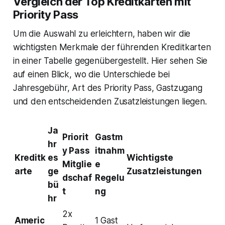
Vergleich der Top Kreditkarten mit
Priority Pass
Um die Auswahl zu erleichtern, haben wir die
wichtigsten Merkmale der führenden Kreditkarten
in einer Tabelle gegenübergestellt. Hier sehen Sie
auf einen Blick, wo die Unterschiede bei
Jahresgebühr, Art des Priority Pass, Gastzugang
und den entscheidenden Zusatzleistungen liegen.
Ja
Priorit
Gastm
hr
y Pass
itnahm
Kreditk
es
Wichtigste
Mitglie
e
arte
ge
Zusatzleistungen
dschaf
Regelu
bü
t
ng
hr
2x
Americ
1 Gast