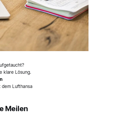
aufgetaucht?
ne klare Lösung.
en
g: dem
Lufthansa
re Meilen