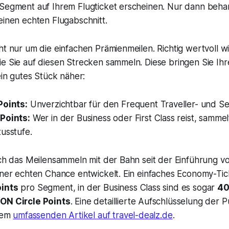
 Segment auf Ihrem Flugticket erscheinen. Nur dann beha
einen echten Flugabschnitt.
ht nur um die einfachen Prämienmeilen. Richtig wertvoll w
ie Sie auf diesen Strecken sammeln. Diese bringen Sie Ih
ein gutes Stück näher:
Points:
Unverzichtbar für den Frequent Traveller- und Se
Points:
Wer in der Business oder First Class reist, sammelt
usstufe.
ich das Meilensammeln mit der Bahn seit der Einführung v
iner echten Chance entwickelt. Ein einfaches Economy-Tic
oints
pro Segment, in der Business Class sind es sogar
40
ON Circle Points
. Eine detaillierte Aufschlüsselung der
esem
umfassenden Artikel auf travel-dealz.de
.