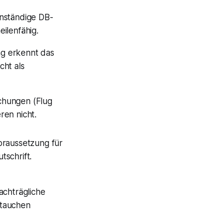
enständige DB-
eilenfähig.
g erkennt das
cht als
chungen (Flug
ren nicht.
voraussetzung für
tschrift.
achträgliche
intauchen