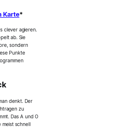
m Karte
*
s clever agieren.
pelt ab. Sie
ore, sondern
iese Punkte
rprogrammen
ck
 man denkt. Der
htragen zu
ommt. Das A und O
e meist schnell