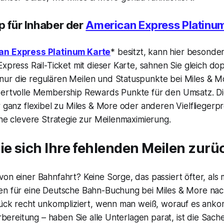
p für Inhaber der
American Express Platinu
an Express Platinum Karte
* besitzt, kann hier besonder
Express Rail-Ticket mit dieser Karte, sahnen Sie gleich dop
ur die regulären Meilen und Statuspunkte bei Miles & M
wertvolle Membership Rewards Punkte für den Umsatz. D
er ganz flexibel zu Miles & More oder anderen Vielfliege
ine clevere Strategie zur Meilenmaximierung.
ie sich Ihre fehlenden Meilen zurü
on einer Bahnfahrt? Keine Sorge, das passiert öfter, als
en für eine Deutsche Bahn-Buchung bei Miles & More nac
Glück recht unkompliziert, wenn man weiß, worauf es ank
orbereitung – haben Sie alle Unterlagen parat, ist die Sach