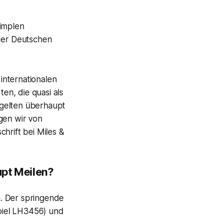
simplen
 der Deutschen
 internationalen
en, die quasi als
 gelten überhaupt
gen wir von
hrift bei Miles &
upt Meilen?
. Der springende
piel LH3456) und