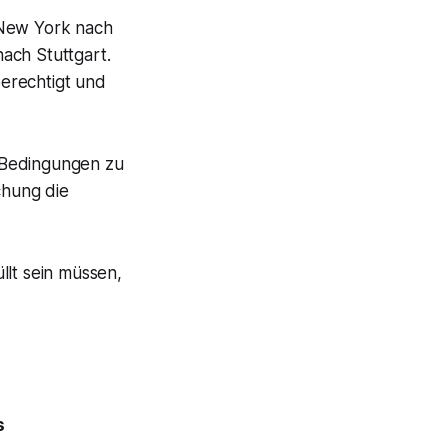
n New York nach
nach Stuttgart.
berechtigt und
e Bedingungen zu
chung die
llt sein müssen,
s