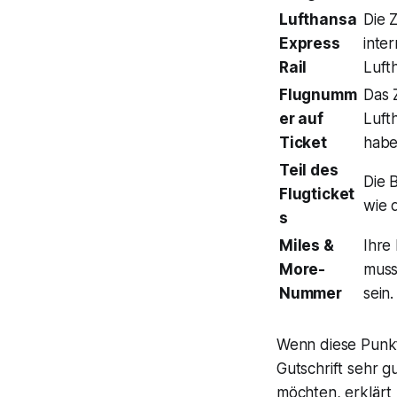
Lufthansa
Die 
Express
inte
Rail
Luft
Flugnumm
Das 
er auf
Luft
Ticket
habe
Teil des
Die 
Flugticket
wie d
s
Miles &
Ihre
More-
muss
Nummer
sein.
Wenn diese Punkte
Gutschrift sehr g
möchten, erklärt 