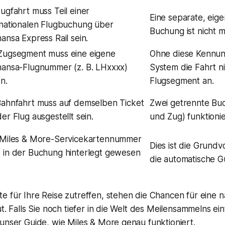
Zugfahrt muss Teil einer
Eine separate, eig
rnationalen Flugbuchung über
Buchung ist nicht m
hansa Express Rail sein.
Zugsegment muss eine eigene
Ohne diese Kennun
hansa-Flugnummer (z. B. LHxxxx)
System die Fahrt ni
n.
Flugsegment an.
Bahnfahrt muss auf demselben Ticket
Zwei getrennte Bu
er Flug ausgestellt sein.
und Zug) funktionie
 Miles & More-Servicekartennummer
Dies ist die Grund
 in der Buchung hinterlegt gewesen
die automatische Gu
 für Ihre Reise zutreffen, stehen die Chancen für eine n
ut. Falls Sie noch tiefer in die Welt des Meilensammelns e
unser Guide, wie Miles & More genau funktioniert.