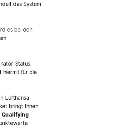
ndelt das System
ird es bei den
rem
nator-Status.
 hiermit für die
on Lufthansa
ket bringt Ihnen
 Qualifying
 Punktewerte