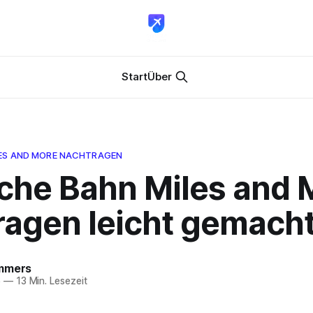
Start
Über
ES AND MORE NACHTRAGEN
che Bahn Miles and 
ragen leicht gemach
mmers
6
—
13 Min. Lesezeit