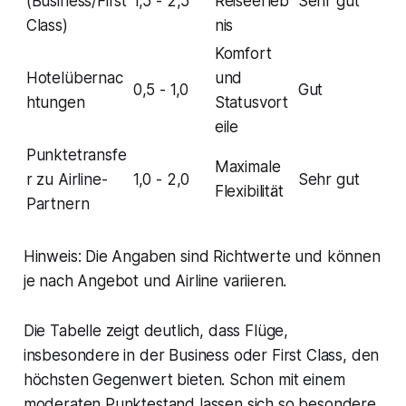
(Business/First
1,5 - 2,5
Reiseerleb
Sehr gut
Class)
nis
Komfort
Hotelübernac
und
0,5 - 1,0
Gut
htungen
Statusvort
eile
Punktetransfe
Maximale
r zu Airline-
1,0 - 2,0
Sehr gut
Flexibilität
Partnern
Hinweis: Die Angaben sind Richtwerte und können
je nach Angebot und Airline variieren.
Die Tabelle zeigt deutlich, dass Flüge,
insbesondere in der Business oder First Class, den
höchsten Gegenwert bieten. Schon mit einem
moderaten Punktestand lassen sich so besondere