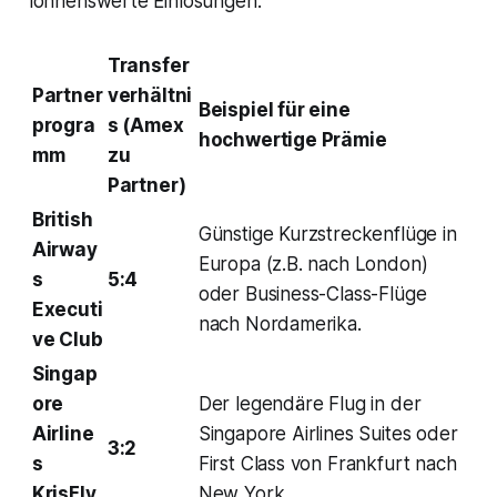
lohnenswerte Einlösungen.
Transfer
Partner
verhältni
Beispiel für eine
progra
s (Amex
hochwertige Prämie
mm
zu
Partner)
British
Günstige Kurzstreckenflüge in
Airway
Europa (z.B. nach London)
s
5:4
oder Business-Class-Flüge
Executi
nach Nordamerika.
ve Club
Singap
ore
Der legendäre Flug in der
Airline
Singapore Airlines Suites oder
3:2
s
First Class von Frankfurt nach
KrisFly
New York.