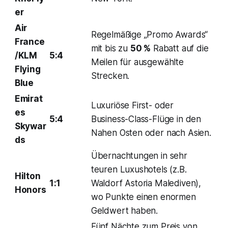
er
Air
Regelmäßige „Promo Awards“
France
mit bis zu
50 %
Rabatt auf die
/KLM
5:4
Meilen für ausgewählte
Flying
Strecken.
Blue
Emirat
Luxuriöse First- oder
es
5:4
Business-Class-Flüge in den
Skywar
Nahen Osten oder nach Asien.
ds
Übernachtungen in sehr
teuren Luxushotels (z.B.
Hilton
1:1
Waldorf Astoria Malediven),
Honors
wo Punkte einen enormen
Geldwert haben.
Fünf Nächte zum Preis von