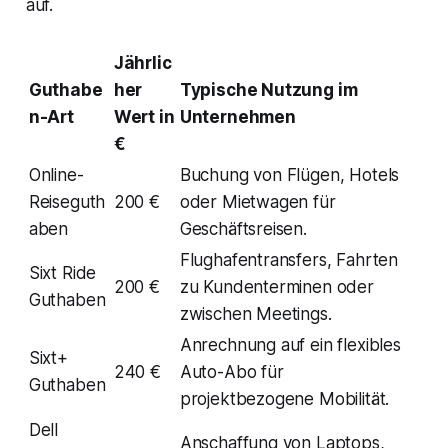
auf.
Jährlic
Guthabe
her
Typische Nutzung im
n-Art
Wert in
Unternehmen
€
Online-
Buchung von Flügen, Hotels
Reiseguth
200 €
oder Mietwagen für
aben
Geschäftsreisen.
Flughafentransfers, Fahrten
Sixt Ride
200 €
zu Kundenterminen oder
Guthaben
zwischen Meetings.
Anrechnung auf ein flexibles
Sixt+
240 €
Auto-Abo für
Guthaben
projektbezogene Mobilität.
Dell
Anschaffung von Laptops,