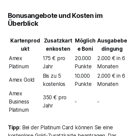
Bonusangebote und Kosten im
Überblick
Kartenprod
Zusatzkart
Möglich
Ausgabebe
ukt
enkosten
e Boni
dingung
Amex
175 € pro
20.000
2.000 € in 6
Platinum
Jahr
Punkte
Monaten
Bis zu 5
10.000
2.000 € in 6
Amex Gold
kostenlos
Punkte
Monaten
Amex
350 € pro
Business
-
-
Jahr
Platinum
Tipp
: Bei der Platinum Card können Sie eine
kostenlose Gold-Zusatzkarte beantragen. Das