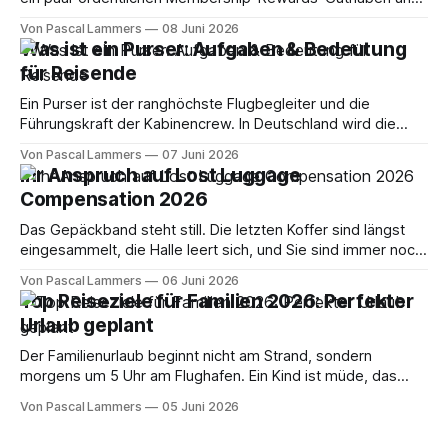
einer sehr konkreten Frage vor dem Bildschirm: Wie komme
Von Pascal Lammers
08 Juni 2026
ich endlich in die Business Class im A380, ohne blind Punkte
Was ist ein Purser: Aufgaben & Bedeutung
zu verbrennen? Genau da trennt sich Träumerei von
für Reisende
Strategie. Viele Artikel erzählen dir, wie schön
Ein Purser ist der ranghöchste Flugbegleiter und die
Führungskraft der Kabinencrew. In Deutschland wird die
Rolle auch als Kabinenchef oder leitender Flugbegleiter
Von Pascal Lammers
07 Juni 2026
bezeichnet, und das Gehalt liegt je nach Airline und
Ihr Anspruch auf Lost Luggage
Erfahrung oft bei 3.000 bis 4.000 Euro brutto im Monat, bei
Compensation 2026
Lufthansa für einen Purser 2 sogar
Das Gepäckband steht still. Die letzten Koffer sind längst
eingesammelt, die Halle leert sich, und Sie sind immer noch
der Mensch mit Bordkarte, Gepäckabschnitt und diesem
Von Pascal Lammers
06 Juni 2026
unangenehmen Gedanken im Kopf: Nicht schon wieder.
Top Reiseziele für Familien 2026: Perfekter
Genau in diesem Moment verlieren viele Reisende Zeit mit
Urlaub geplant
den falschen Fragen. Ist der Koffer wirklich weg?
Der Familienurlaub beginnt nicht am Strand, sondern
morgens um 5 Uhr am Flughafen. Ein Kind ist müde, das
andere hungrig, das Gate ändert sich, und schon
Von Pascal Lammers
05 Juni 2026
entscheidet sich, ob die Reise entspannt läuft oder in
Dauerstress kippt. Wer hier nur nach dem billigsten Preis