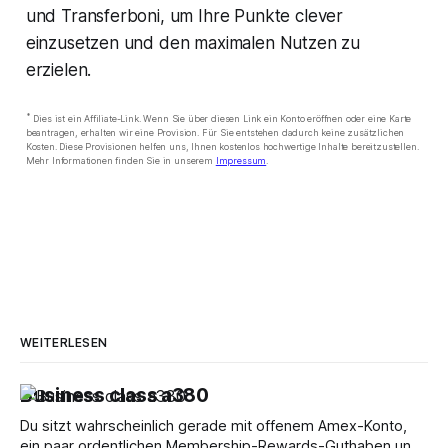
und Transferboni, um Ihre Punkte clever
einzusetzen und den maximalen Nutzen zu
erzielen.
*
Dies ist ein Affiliate-Link. Wenn Sie über diesen Link ein Konto eröffnen oder eine Karte
beantragen, erhalten wir eine Provision. Für Sie entstehen dadurch keine zusätzlichen
Kosten. Diese Provisionen helfen uns, Ihnen kostenlos hochwertige Inhalte bereitzustellen.
Mehr Informationen finden Sie in unserem
Impressum
.
WEITERLESEN
Business class a380
Du sitzt wahrscheinlich gerade mit offenem Amex-Konto,
ein paar ordentlichen Membership-Rewards-Guthaben und